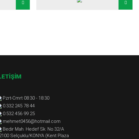
LETİŞİM
Pzrt-Cmrt 08:30 - 18:30
0.332 245 78 44
0.532 456 99 25
mehmet0456@hotmail.com
Bedir Mah. Hedef Sk. No.32/A
2100 Selçuklu/KONYA (Kent Plaza