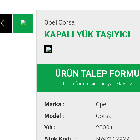
All rights reserved
Opel Corsa
KAPALI YÜK TAŞIYICI
ÜRÜN TALEP FORMU
Talep formu için buraya tıklayınız
Marka :
Opel
Model :
Corsa
Yılı :
2000+
Stok Kodu :
NWY112929