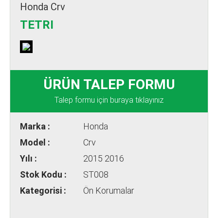
Honda Crv
TETRI
ÜRÜN TALEP FORMU
Talep formu için buraya tıklayınız
Marka :
Honda
Model :
Crv
Yılı :
2015 2016
Stok Kodu :
ST008
Kategorisi :
Ön Korumalar