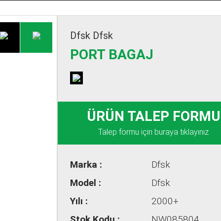
All rights reserved
Dfsk Dfsk
PORT BAGAJ
ÜRÜN TALEP FORMU
Talep formu için buraya tıklayınız
Marka :
Dfsk
Model :
Dfsk
Yılı :
2000+
Stok Kodu :
NW085804