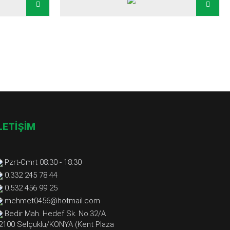
LETİŞİM
Pzrt-Cmrt 08:30 - 18:30
0.332 245 78 44
0.532 456 99 25
mehmet0456@hotmail.com
Bedir Mah. Hedef Sk. No.32/A
2100 Selçuklu/KONYA (Kent Plaza